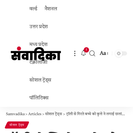
वर्ल्ड
नैशनल
उत्तर प्रदेश
मध्य प्रदेश
1
Aa
Font
टेक्नोलॉजी
Resizer
सोशल ट्रेंड्स
पॉलिटिक्स
Samvadika
>
Articles
>
सोशल ट्रेंड्स
>
ट्रॉली से गिरते बच्चे को कुत्ते ने लगाई छलांग: वायरल वीडियो पर डोगेश भाई की तारीफ, कुछ ने कहा- AI का कमाल
सोशल ट्रेंड्स