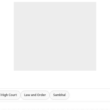
 High Court
Law and Order
Sambhal