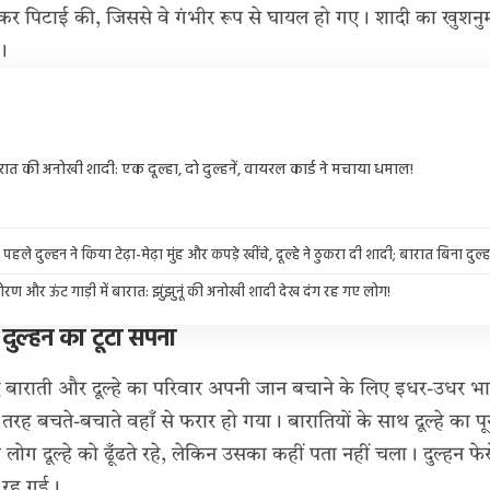
 पिटाई की, जिससे वे गंभीर रूप से घायल हो गए। शादी का खुशनुम
ा।
रात की अनोखी शादी: एक दूल्हा, दो दुल्हनें, वायरल कार्ड ने मचाया धमाल!
े दुल्हन ने किया टेढ़ा-मेढ़ा मुंह और कपड़े खींचे, दूल्हे ने ठुकरा दी शादी; बारात बिना दुल्
तोरण और ऊंट गाड़ी में बारात: झुंझुनूं की अनोखी शादी देख दंग रह गए लोग!
 दुल्हन का टूटा सपना
ाद बाराती और दूल्हे का परिवार अपनी जान बचाने के लिए इधर-उधर 
ी तरह बचते-बचाते वहाँ से
फरार
हो गया। बारातियों के साथ दूल्हे का प
े लोग दूल्हे को ढूँढते रहे, लेकिन उसका कहीं पता नहीं चला।
दुल्हन फे
ी रह गई।