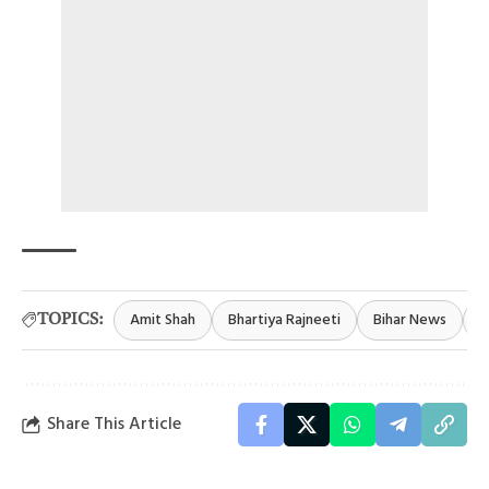
Amit Shah
Bhartiya Rajneeti
Bihar News
B
TOPICS:
Share This Article