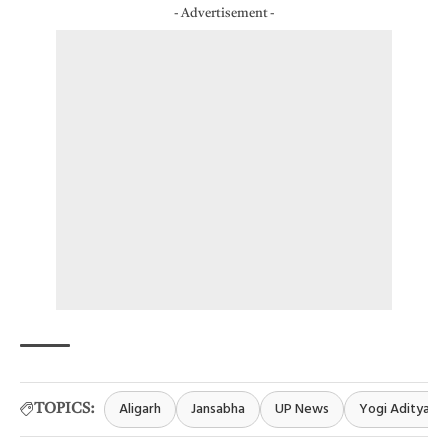
- Advertisement -
Aligarh
Jansabha
UP News
Yogi Adityana
TOPICS: