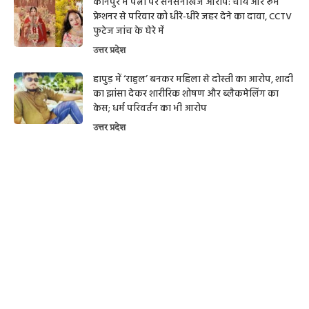
कानपुर में पत्नी पर सनसनीखेज आरोप: चाय और रूम
फ्रेशनर से परिवार को धीरे-धीरे जहर देने का दावा, CCTV
फुटेज जांच के घेरे में
उत्तर प्रदेश
हापुड़ में ‘राहुल’ बनकर महिला से दोस्ती का आरोप, शादी
का झांसा देकर शारीरिक शोषण और ब्लैकमेलिंग का
केस; धर्म परिवर्तन का भी आरोप
उत्तर प्रदेश