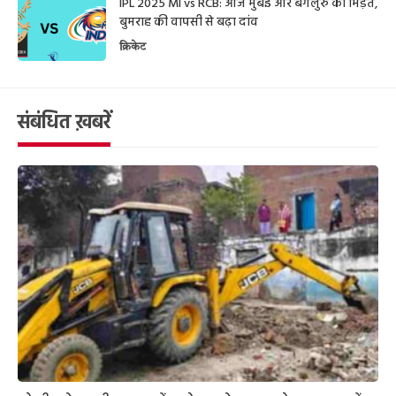
IPL 2025 MI vs RCB: आज मुंबई और बेंगलुरु की भिड़ंत,
बुमराह की वापसी से बढ़ा दांव
क्रिकेट
संबंधित ख़बरें