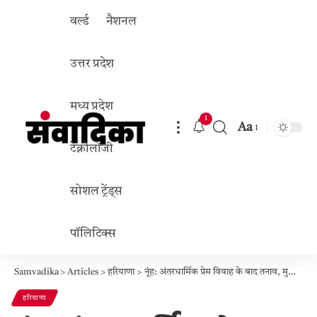
वर्ल्ड
नैशनल
उत्तर प्रदेश
मध्य प्रदेश
1
Aa
Font
टेक्नोलॉजी
Resizer
सोशल ट्रेंड्स
पॉलिटिक्स
Samvadika
>
Articles
>
हरियाणा
>
नूंह: अंतरधार्मिक प्रेम विवाह के बाद तनाव, मुस्लिम युवती नजराना ने हिंदू युवक मोहित से की लव मैरिज; गांव से पलायन के बाद वीडियो में लगाए आरोप, परिवार ने खारिज किया
हरियाणा