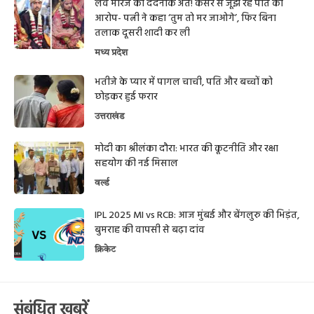
लव मैरिज का दर्दनाक अंत! कैंसर से जूझ रहे पति का
आरोप- पत्नी ने कहा ‘तुम तो मर जाओगे’, फिर बिना
तलाक दूसरी शादी कर ली
मध्य प्रदेश
भतीजे के प्यार में पागल चाची, पति और बच्चों को
छोड़कर हुई फरार
उत्तराखंड
मोदी का श्रीलंका दौरा: भारत की कूटनीति और रक्षा
सहयोग की नई मिसाल
वर्ल्ड
IPL 2025 MI vs RCB: आज मुंबई और बेंगलुरु की भिड़ंत,
बुमराह की वापसी से बढ़ा दांव
क्रिकेट
संबंधित ख़बरें