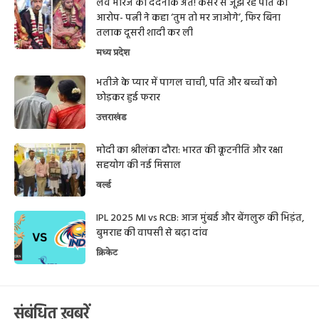
लव मैरिज का दर्दनाक अंत! कैंसर से जूझ रहे पति का
आरोप- पत्नी ने कहा ‘तुम तो मर जाओगे’, फिर बिना
तलाक दूसरी शादी कर ली
मध्य प्रदेश
भतीजे के प्यार में पागल चाची, पति और बच्चों को
छोड़कर हुई फरार
उत्तराखंड
मोदी का श्रीलंका दौरा: भारत की कूटनीति और रक्षा
सहयोग की नई मिसाल
वर्ल्ड
IPL 2025 MI vs RCB: आज मुंबई और बेंगलुरु की भिड़ंत,
बुमराह की वापसी से बढ़ा दांव
क्रिकेट
संबंधित ख़बरें