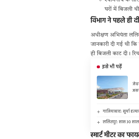
श्यामनाथ के सौ
घरों में बिजली 
विभाग ने पहले ही द
अधीक्षण अभियंता ललित क
जानकारी दी गई थी कि त
ही बिजली काट दी। रिचार
इसे भी पढ़ें
जेव
अस
गाजियाबाद: सूर्या हत्य
ललितपुर: सास 30 साल के
स्मार्ट मीटर का फा