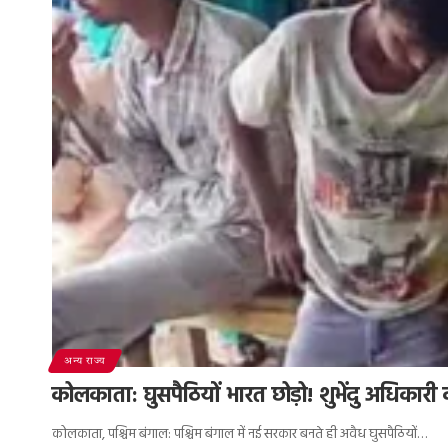
अन्य राज्य
कोलकाता: घुसपैठियों भारत छोड़ो! शुभेंदु अधिकारी क
कोलकाता, पश्चिम बंगाल: पश्चिम बंगाल में नई सरकार बनते ही अवैध घुसपैठियों…