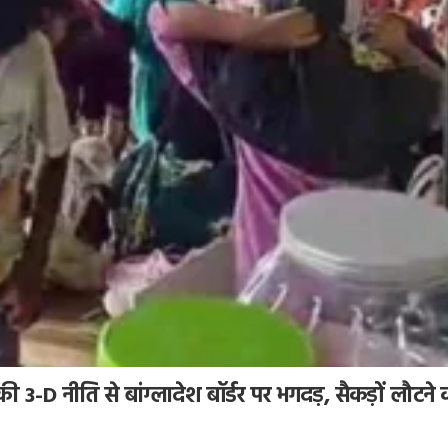
ी 3-D नीति से बांग्लादेश बॉर्डर पर भगदड़, सैकड़ों लौटने