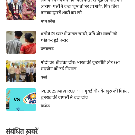
लव मैरिज का दर्दनाक अंत! कैंसर से जूझ रहे पति का
आरोप- पत्नी ने कहा ‘तुम तो मर जाओगे’, फिर बिना
तलाक दूसरी शादी कर ली
मध्य प्रदेश
भतीजे के प्यार में पागल चाची, पति और बच्चों को
छोड़कर हुई फरार
उत्तराखंड
मोदी का श्रीलंका दौरा: भारत की कूटनीति और रक्षा
सहयोग की नई मिसाल
वर्ल्ड
IPL 2025 MI vs RCB: आज मुंबई और बेंगलुरु की भिड़ंत,
बुमराह की वापसी से बढ़ा दांव
क्रिकेट
संबंधित ख़बरें