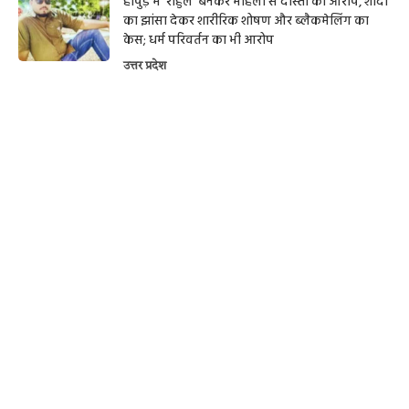
हापुड़ में ‘राहुल’ बनकर महिला से दोस्ती का आरोप, शादी
का झांसा देकर शारीरिक शोषण और ब्लैकमेलिंग का
केस; धर्म परिवर्तन का भी आरोप
उत्तर प्रदेश