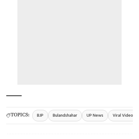
BJP
Bulandshahar
UP News
Viral Video
TOPICS: