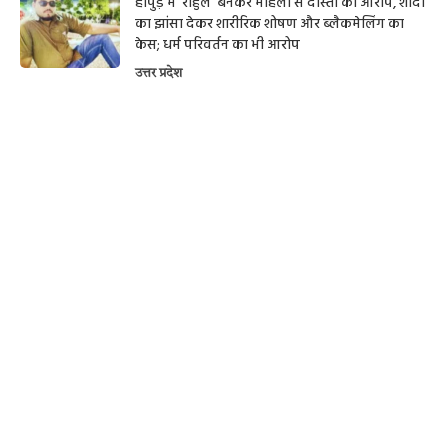
हापुड़ में ‘राहुल’ बनकर महिला से दोस्ती का आरोप, शादी
का झांसा देकर शारीरिक शोषण और ब्लैकमेलिंग का
केस; धर्म परिवर्तन का भी आरोप
उत्तर प्रदेश