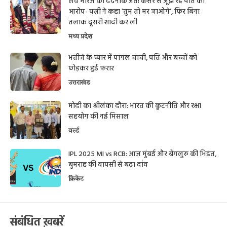
लव मैरिज का दर्दनाक अंत! कैंसर से जूझ रहे पति का
आरोप- पत्नी ने कहा ‘तुम तो मर जाओगे’, फिर बिना
तलाक दूसरी शादी कर ली
मध्य प्रदेश
भतीजे के प्यार में पागल चाची, पति और बच्चों को
छोड़कर हुई फरार
उत्तराखंड
मोदी का श्रीलंका दौरा: भारत की कूटनीति और रक्षा
सहयोग की नई मिसाल
वर्ल्ड
IPL 2025 MI vs RCB: आज मुंबई और बेंगलुरु की भिड़ंत,
बुमराह की वापसी से बढ़ा दांव
क्रिकेट
संबंधित ख़बरें