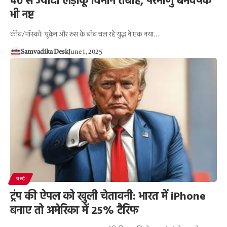
40 से ज्यादा लड़ाकू विमान तबाह, परमाणु बमवर्षक
भी नष्ट
कीव/मॉस्को: यूक्रेन और रूस के बीच चल रहे युद्ध ने एक नया…
Samvadika Desk
June 1, 2025
वर्ल्ड
ट्रंप की ऐपल को खुली चेतावनी: भारत में iPhone
बनाए तो अमेरिका में 25% टैरिफ