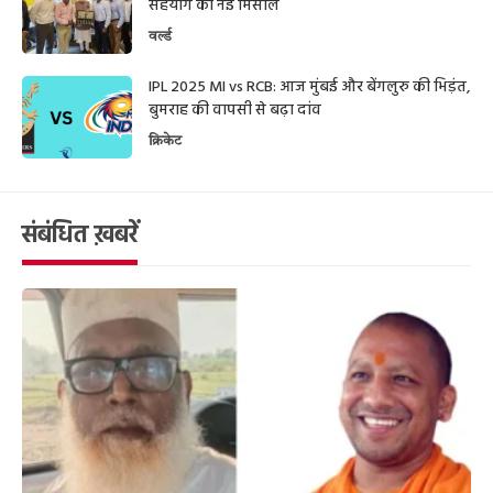
सहयोग की नई मिसाल
वर्ल्ड
IPL 2025 MI vs RCB: आज मुंबई और बेंगलुरु की भिड़ंत,
बुमराह की वापसी से बढ़ा दांव
क्रिकेट
संबंधित ख़बरें