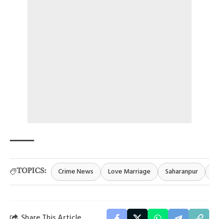
Crime News
Love Marriage
Saharanpur
S
TOPICS:
Share This Article