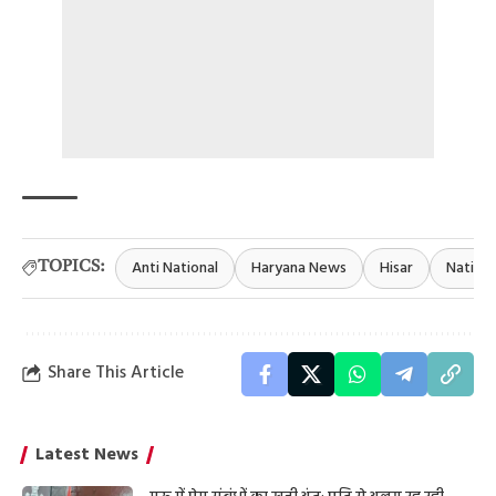
Anti National
Haryana News
Hisar
Nationa
TOPICS:
Share This Article
Latest News