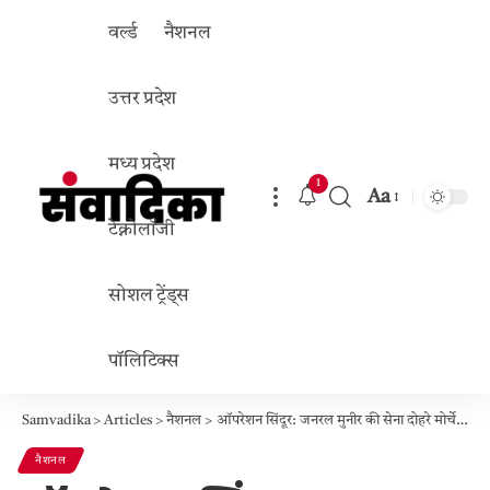
वर्ल्ड
नैशनल
उत्तर प्रदेश
मध्य प्रदेश
1
Aa
Font
टेक्नोलॉजी
Resizer
सोशल ट्रेंड्स
पॉलिटिक्स
Samvadika
>
Articles
>
नैशनल
>
ऑपरेशन सिंदूर: जनरल मुनीर की सेना दोहरे मोर्चे पर फंसी, क्या टूट जाएगा पाकिस्तान?
नैशनल